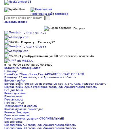
Переход на сайт партнера
Заказать звонок
Петушки
+7-910-770-37-77
г. Ковров,
ул. Еловая д.92
+7-910-771-05-55
г.Гусь-Хрустальный,
ул. 50 лет советской власти, 4а
info@lk33.ru
пн-сб: 09:00-18:00, вс: 09:00-15:00
Каталог пиломатериалов
Блок-хаус
Блок-Хаус 28мм. Сосна,Ель. АРХАНГЕЛЬСКАЯ ОБЛАСТЬ
Блок-хаус 35 мм сосна, ель Архангельская область
Бруски и рейки
Бруски, рейки обрезные нестроганые сосна, ель Архангельская область
Бруски, рейки сухие строганые сосна, ель Архангельская область
Всё для бани
Камни для печи
Банные печи
Печная смесь
Печное Литье
Термозащита и Фольга
Комплектующие дымоходов
Казаны, Тандыры
Полезные мелочи
Печи с комплектующими ОТОПИТЕЛЬНЫЕ
Евровагонка
Евровагонка АВ сосна, ель Архангельская область
Евровагонка ВС сосна, ель Архангельская область