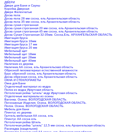
ДВЕРИ
Двери для Бани и Сауны
Коробка Дверная
Двери Филенчатые
Доска пола
Доска пола 28 мм сосна, ель Архангельская область
Доска пола 35 мм сосна, ель Архангельская область
Доска сухая строганная
Доска сухая строганная 20 мм сосна, ель Архангельская область
Доска сухая строганная 45 мм сосна, ель Архангельская область
Доска Сухая Строганная 32-35мм. Сосна,Ель. АРХАНГЕЛЬСКАЯ ОБЛАСТЬ
Имитация бруса
Имитация бруса 16мм
Имитация бруса 17 мм
Имитация бруса 20 мм
Мебельный щит
Мебельный щит 18мм
Мебельный щит 28мм
Мебельный щит 40мм
Наличник из дерева
Наличник АА сосна, ель Архангельская область
Обрезной пиломатериал естественной влажности
Брус обрезной сосна, ель Архангельская область
Доска обрезная сосна, ель Архангельская область
ОКНА И СТЕКЛОПАКЕТЫ
Окна для Бани
Отделочный материал из кедра
Полок из кедра Иркутская область
Потолочная рейка "штиль" кедр Иркутская область
Отделочные материалы из осины
Вагонка. Осина. ВОЛОГОДСКАЯ ОБЛАСТЬ.
Погонажные Изделия. Осина. ВОЛОГОДСКАЯ ОБЛАСТЬ.
Полок. Осина. ВОЛОГОДСКАЯ ОБЛАСТЬ.
Мебель для бани
Плинтус из дерева
Галтель мебельная АА сосна, ель
Плинтус АА сосна ель
Потолочная рейка Штиль
Потолочная рейка "штиль" 12,5 мм сосна, ель Архангельская область
Раскладка (нащельник)
Раскладка (нащельник) АА сосна, ель Архангельская область