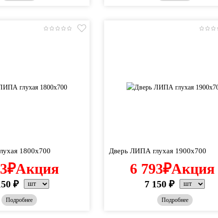
лухая 1800х700
Дверь ЛИПА глухая 1900х700
93
₽
Акция
6 793
₽
Акция
150
₽
7 150
₽
Подробнее
Подробнее