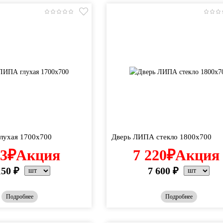
лухая 1700х700
Дверь ЛИПА стекло 1800х700
93
₽
Акция
7 220
₽
Акция
150
₽
7 600
₽
Подробнее
Подробнее