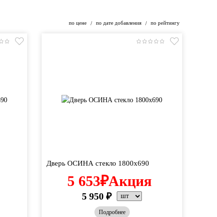
по цене
по дате добавления
по рейтингу
/
/
Дверь ОСИНА стекло 1800х690
5 653
₽
Акция
5 950
₽
Подробнее