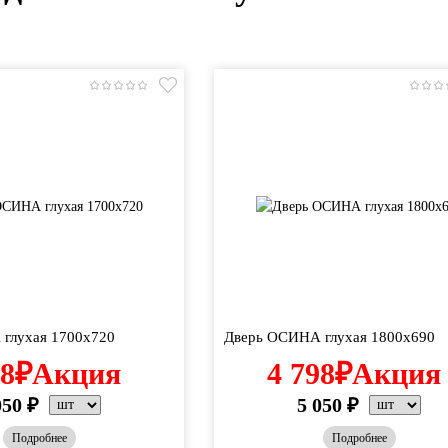
глухая 1700х720
Дверь ОСИНА глухая 1800х690
98
₽
Акция
4 798
₽
Акция
050
₽
5 050
₽
Подробнее
Подробнее