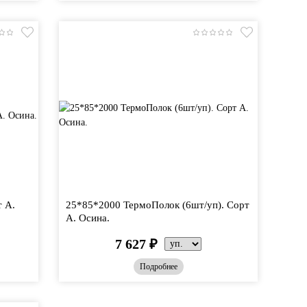
т А.
25*85*2000 ТермоПолок (6шт/уп). Сорт
А. Осина.
7 627
₽
Подробнее