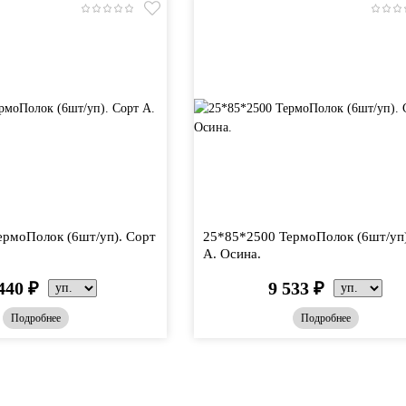
ермоПолок (6шт/уп). Сорт
25*85*2500 ТермоПолок (6шт/уп)
А. Осина.
440
₽
9 533
₽
Подробнее
Подробнее