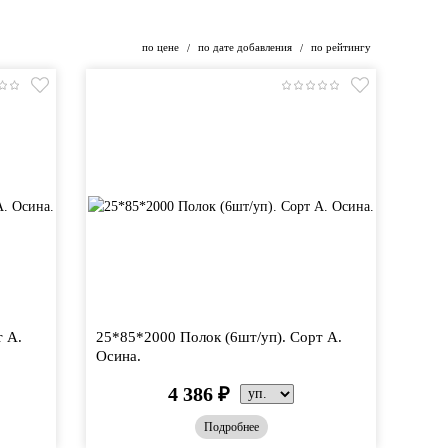
по цене
по дате добавления
по рейтингу
/
/
т А.
25*85*2000 Полок (6шт/уп). Сорт А.
Осина.
4 386
₽
Подробнее