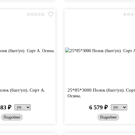
лок (6шт/уп). Сорт А.
25*85*3000 Полок (6шт/уп). Сор
Осина.
483
₽
6 579
₽
Подробнее
Подробнее