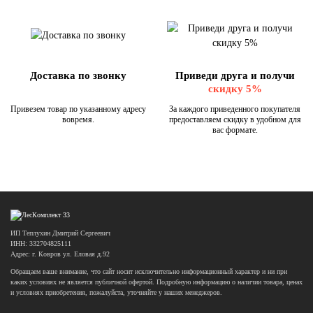
Доставка по звонку
Приведи друга и получи
скидку 5%
Привезем товар по указанному адресу
За каждого приведенного покупателя
вовремя.
предоставляем скидку в удобном для
вас формате.
ИП Теплухин Дмитрий Сергеевич
ИНН: 332704825111
Адрес: г. Ковров ул. Еловая д.92
Обращаем ваше внимание, что сайт носит исключительно информационный характер и ни при
каких условиях не является публичной офертой. Подробную информацию о наличии товара, ценах
и условиях приобретения, пожалуйста, уточняйте у наших менеджеров.