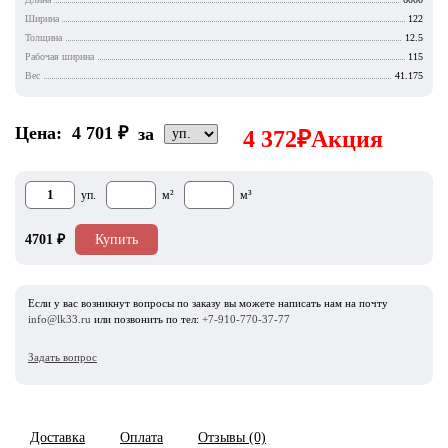
Ширина
122
Толщина
12.5
Рабочая ширина
115
Вес
41.175
Цена:
4 701
₽
за
4 372
₽
Акция
уп.
м²
м³
4701
₽
Купить
Если у вас возникнут вопросы по заказу вы можете написать нам на почту
info@lk33.ru
или позвонить по тел:
+7-910-770-37-77
Задать вопрос
Доставка
Оплата
Отзывы (0)