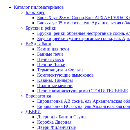
Каталог пиломатериалов
Блок-хаус
Блок-Хаус 28мм. Сосна,Ель. АРХАНГЕЛЬС
Блок-хаус 35 мм сосна, ель Архангельская обл
Бруски и рейки
Бруски, рейки обрезные нестроганые сосна, е
Бруски, рейки сухие строганые сосна, ель Арх
Всё для бани
Камни для печи
Банные печи
Печная смесь
Печное Литье
Термозащита и Фольга
Комплектующие дымоходов
Казаны, Тандыры
Полезные мелочи
Печи с комплектующими ОТОПИТЕЛЬНЫЕ
Евровагонка
Евровагонка АВ сосна, ель Архангельская обл
Евровагонка ВС сосна, ель Архангельская обл
ДВЕРИ
Двери для Бани и Сауны
Коробка Дверная
Двери Филенчатые