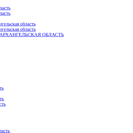
ласть
ласть
нгельская область
нгельская область
Ель. АРХАНГЕЛЬСКАЯ ОБЛАСТЬ
ть
ть
сть
ласть