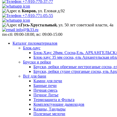
+7-910-770-37-77
г. Ковров,
ул. Еловая д.92
+7-910-771-05-55
г.Гусь-Хрустальный,
ул. 50 лет советской власти, 4а
info@lk33.ru
пн-сб: 09:00-18:00, вс: 09:00-15:00
Каталог пиломатериалов
Блок-хаус
Блок-Хаус 28мм. Сосна,Ель. АРХАНГЕЛЬС
Блок-хаус 35 мм сосна, ель Архангельская обл
Бруски и рейки
Бруски, рейки обрезные нестроганые сосна, е
Бруски, рейки сухие строганые сосна, ель Арх
Всё для бани
Камни для печи
Банные печи
Печная смесь
Печное Литье
Термозащита и Фольга
Комплектующие дымоходов
Казаны, Тандыры
Полезные мелочи