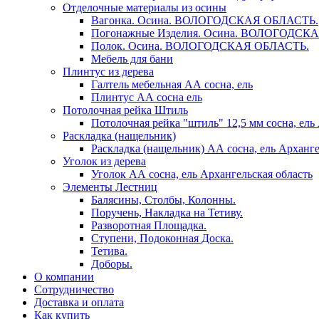
Отделочные материалы из осины
Вагонка. Осина. ВОЛОГОДСКАЯ ОБЛАСТЬ.
Погонажные Изделия. Осина. ВОЛОГОДСК
Полок. Осина. ВОЛОГОДСКАЯ ОБЛАСТЬ.
Мебель для бани
Плинтус из дерева
Галтель мебельная АА сосна, ель
Плинтус АА сосна ель
Потолочная рейка Штиль
Потолочная рейка "штиль" 12,5 мм сосна, ель
Раскладка (нащельник)
Раскладка (нащельник) АА сосна, ель Арханге
Уголок из дерева
Уголок АА сосна, ель Архангельская область
Элементы Лестниц
Балясины, Столбы, Колонны.
Поручень, Накладка на Тетиву.
Разворотная Площадка.
Ступени, Подоконная Доска.
Тетива.
Доборы.
О компании
Сотрудничество
Доставка и оплата
Как купить