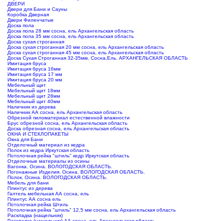
ДВЕРИ
Двери для Бани и Сауны
Коробка Дверная
Двери Филенчатые
Доска пола
Доска пола 28 мм сосна, ель Архангельская область
Доска пола 35 мм сосна, ель Архангельская область
Доска сухая строганная
Доска сухая строганная 20 мм сосна, ель Архангельская область
Доска сухая строганная 45 мм сосна, ель Архангельская область
Доска Сухая Строганная 32-35мм. Сосна,Ель. АРХАНГЕЛЬСКАЯ ОБЛАСТЬ
Имитация бруса
Имитация бруса 16мм
Имитация бруса 17 мм
Имитация бруса 20 мм
Мебельный щит
Мебельный щит 18мм
Мебельный щит 28мм
Мебельный щит 40мм
Наличник из дерева
Наличник АА сосна, ель Архангельская область
Обрезной пиломатериал естественной влажности
Брус обрезной сосна, ель Архангельская область
Доска обрезная сосна, ель Архангельская область
ОКНА И СТЕКЛОПАКЕТЫ
Окна для Бани
Отделочный материал из кедра
Полок из кедра Иркутская область
Потолочная рейка "штиль" кедр Иркутская область
Отделочные материалы из осины
Вагонка. Осина. ВОЛОГОДСКАЯ ОБЛАСТЬ.
Погонажные Изделия. Осина. ВОЛОГОДСКАЯ ОБЛАСТЬ.
Полок. Осина. ВОЛОГОДСКАЯ ОБЛАСТЬ.
Мебель для бани
Плинтус из дерева
Галтель мебельная АА сосна, ель
Плинтус АА сосна ель
Потолочная рейка Штиль
Потолочная рейка "штиль" 12,5 мм сосна, ель Архангельская область
Раскладка (нащельник)
Раскладка (нащельник) АА сосна, ель Архангельская область