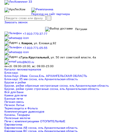
Переход на сайт партнера
Заказать звонок
Петушки
+7-910-770-37-77
г. Ковров,
ул. Еловая д.92
+7-910-771-05-55
г.Гусь-Хрустальный,
ул. 50 лет советской власти, 4а
info@lk33.ru
пн-сб: 09:00-18:00, вс: 09:00-15:00
Каталог пиломатериалов
Блок-хаус
Блок-Хаус 28мм. Сосна,Ель. АРХАНГЕЛЬСКАЯ ОБЛАСТЬ
Блок-хаус 35 мм сосна, ель Архангельская область
Бруски и рейки
Бруски, рейки обрезные нестроганые сосна, ель Архангельская область
Бруски, рейки сухие строганые сосна, ель Архангельская область
Всё для бани
Камни для печи
Банные печи
Печная смесь
Печное Литье
Термозащита и Фольга
Комплектующие дымоходов
Казаны, Тандыры
Полезные мелочи
Печи с комплектующими ОТОПИТЕЛЬНЫЕ
Евровагонка
Евровагонка АВ сосна, ель Архангельская область
Евровагонка ВС сосна, ель Архангельская область