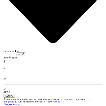
Цена:
за
877
₽
816
₽
Акция
шт
м²
м³
877
₽
Купить
Если у вас возникнут вопросы по заказу вы можете написать нам на почту
info@lk33.ru
или позвонить по тел:
+7-910-770-37-77
Задать вопрос