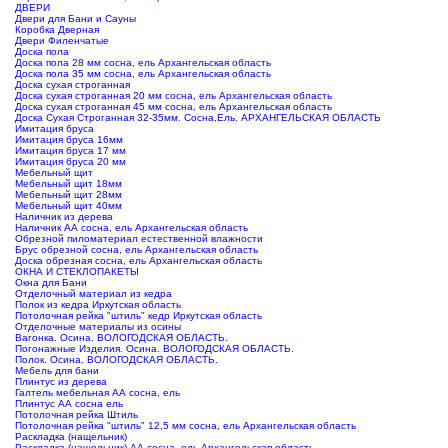
ДВЕРИ
Двери для Бани и Сауны
Коробка Дверная
Двери Филенчатые
Доска пола
Доска пола 28 мм сосна, ель Архангельская область
Доска пола 35 мм сосна, ель Архангельская область
Доска сухая строганная
Доска сухая строганная 20 мм сосна, ель Архангельская область
Доска сухая строганная 45 мм сосна, ель Архангельская область
Доска Сухая Строганная 32-35мм. Сосна,Ель. АРХАНГЕЛЬСКАЯ ОБЛАСТЬ
Имитация бруса
Имитация бруса 16мм
Имитация бруса 17 мм
Имитация бруса 20 мм
Мебельный щит
Мебельный щит 18мм
Мебельный щит 28мм
Мебельный щит 40мм
Наличник из дерева
Наличник АА сосна, ель Архангельская область
Обрезной пиломатериал естественной влажности
Брус обрезной сосна, ель Архангельская область
Доска обрезная сосна, ель Архангельская область
ОКНА И СТЕКЛОПАКЕТЫ
Окна для Бани
Отделочный материал из кедра
Полок из кедра Иркутская область
Потолочная рейка "штиль" кедр Иркутская область
Отделочные материалы из осины
Вагонка. Осина. ВОЛОГОДСКАЯ ОБЛАСТЬ.
Погонажные Изделия. Осина. ВОЛОГОДСКАЯ ОБЛАСТЬ.
Полок. Осина. ВОЛОГОДСКАЯ ОБЛАСТЬ.
Мебель для бани
Плинтус из дерева
Галтель мебельная АА сосна, ель
Плинтус АА сосна ель
Потолочная рейка Штиль
Потолочная рейка "штиль" 12,5 мм сосна, ель Архангельская область
Раскладка (нащельник)
Раскладка (нащельник) АА сосна, ель Архангельская область