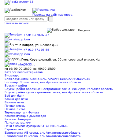
Переход на сайт партнера
Заказать звонок
Петушки
+7-910-770-37-77
г. Ковров,
ул. Еловая д.92
+7-910-771-05-55
г.Гусь-Хрустальный,
ул. 50 лет советской власти, 4а
info@lk33.ru
пн-сб: 09:00-18:00, вс: 09:00-15:00
Каталог пиломатериалов
Блок-хаус
Блок-Хаус 28мм. Сосна,Ель. АРХАНГЕЛЬСКАЯ ОБЛАСТЬ
Блок-хаус 35 мм сосна, ель Архангельская область
Бруски и рейки
Бруски, рейки обрезные нестроганые сосна, ель Архангельская область
Бруски, рейки сухие строганые сосна, ель Архангельская область
Всё для бани
Камни для печи
Банные печи
Печная смесь
Печное Литье
Термозащита и Фольга
Комплектующие дымоходов
Казаны, Тандыры
Полезные мелочи
Печи с комплектующими ОТОПИТЕЛЬНЫЕ
Евровагонка
Евровагонка АВ сосна, ель Архангельская область
Евровагонка ВС сосна, ель Архангельская область