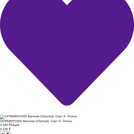
16*96(90)*2000 Вагонка (10шт/уп). Сорт А. Осина.
3 330
₽
Акция
3 330
₽