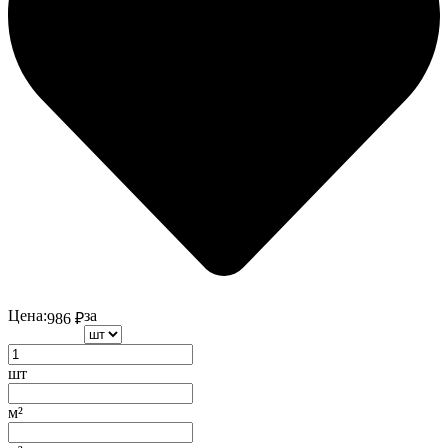
Цена:
за
986
₽
шт
м²