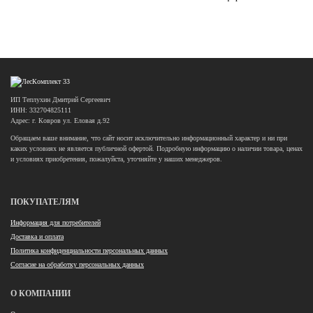
ИП Теплухин Дмитрий Сергеевич
ИНН: 332704825111
Адрес: г. Ковров ул. Еловая д.92
Обращаем ваше внимание, что сайт носит исключительно информационный характер и ни при
каких условиях не является публичной офертой. Подробную информацию о наличии товара, ценах
и условиях приобретения, пожалуйста, уточняйте у наших менеджеров.
ПОКУПАТЕЛЯМ
Информация для потребителей
Доставка и оплата
Политика конфиденциальности персональных данных
Согласие на обработку персональных данных
О КОМПАНИИ