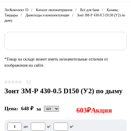
ЛесКомплект 33
Каталог пиломатериалов
Всё для бани
Казаны,
Тандыры
Дымоходы и комплектующие
Зонт ЗМ-Р 430-0.5 D150 (У2) по
дыму
*Товар на складе может иметь незначительные отличия от
изображения на сайте.
Зонт ЗМ-Р 430-0.5 D150 (У2) по дыму
Цена:
648
₽
за
603
₽
Акция
шт
м²
м³