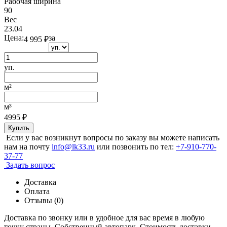
Рабочая ширина
90
Вес
23.04
Цена:
за
4 995
₽
уп.
м²
м³
4995
₽
Купить
Если у вас возникнут вопросы по заказу вы можете написать
нам на почту
info@lk33.ru
или позвонить по тел:
+7-910-770-
37-77
Задать вопрос
Доставка
Оплата
Отзывы (0)
Доставка по звонку или в удобное для вас время в любую
точку страны. Собственный автопарк. Стоимость доставки