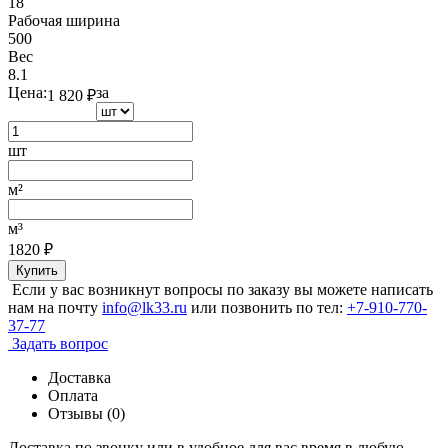
18
Рабочая ширина
500
Вес
8.1
Цена:
за
1 820
₽
шт
м²
м³
1820
₽
Купить
Если у вас возникнут вопросы по заказу вы можете написать
нам на почту
info@lk33.ru
или позвонить по тел:
+7-910-770-
37-77
Задать вопрос
Доставка
Оплата
Отзывы (0)
Доставка по звонку или в удобное для вас время в любую