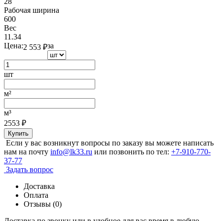
28
Рабочая ширина
600
Вес
11.34
Цена:
за
2 553
₽
шт
м²
м³
2553
₽
Купить
Если у вас возникнут вопросы по заказу вы можете написать
нам на почту
info@lk33.ru
или позвонить по тел:
+7-910-770-
37-77
Задать вопрос
Доставка
Оплата
Отзывы (0)
Доставка по звонку или в удобное для вас время в любую