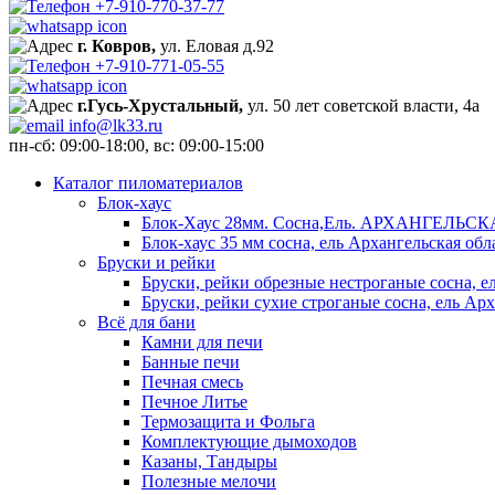
+7-910-770-37-77
г. Ковров,
ул. Еловая д.92
+7-910-771-05-55
г.Гусь-Хрустальный,
ул. 50 лет советской власти, 4а
info@lk33.ru
пн-сб: 09:00-18:00, вс: 09:00-15:00
Каталог пиломатериалов
Блок-хаус
Блок-Хаус 28мм. Сосна,Ель. АРХАНГЕЛЬС
Блок-хаус 35 мм сосна, ель Архангельская обл
Бруски и рейки
Бруски, рейки обрезные нестроганые сосна, е
Бруски, рейки сухие строганые сосна, ель Арх
Всё для бани
Камни для печи
Банные печи
Печная смесь
Печное Литье
Термозащита и Фольга
Комплектующие дымоходов
Казаны, Тандыры
Полезные мелочи