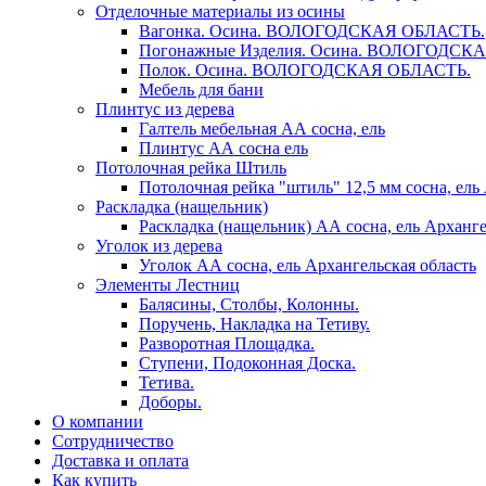
Отделочные материалы из осины
Вагонка. Осина. ВОЛОГОДСКАЯ ОБЛАСТЬ.
Погонажные Изделия. Осина. ВОЛОГОДСК
Полок. Осина. ВОЛОГОДСКАЯ ОБЛАСТЬ.
Мебель для бани
Плинтус из дерева
Галтель мебельная АА сосна, ель
Плинтус АА сосна ель
Потолочная рейка Штиль
Потолочная рейка "штиль" 12,5 мм сосна, ель
Раскладка (нащельник)
Раскладка (нащельник) АА сосна, ель Арханге
Уголок из дерева
Уголок АА сосна, ель Архангельская область
Элементы Лестниц
Балясины, Столбы, Колонны.
Поручень, Накладка на Тетиву.
Разворотная Площадка.
Ступени, Подоконная Доска.
Тетива.
Доборы.
О компании
Сотрудничество
Доставка и оплата
Как купить