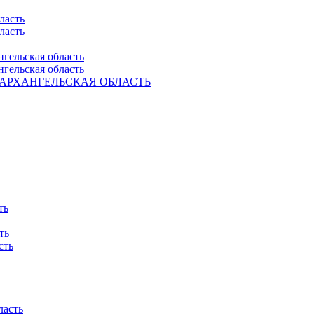
ласть
ласть
нгельская область
нгельская область
Ель. АРХАНГЕЛЬСКАЯ ОБЛАСТЬ
ть
ть
сть
ласть