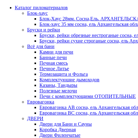
Каталог пиломатериалов
Блок-хаус
Блок-Хаус 28мм. Сосна,Ель. АРХАНГЕЛЬС
Блок-хаус 35 мм сосна, ель Архангельская обл
Бруски и рейки
Бруски, рейки обрезные нестроганые сосна, е
Бруски, рейки сухие строганые сосна, ель Арх
Всё для бани
Камни для печи
Банные печи
Печная смесь
Печное Литье
Термозащита и Фольга
Комплектующие дымоходов
Казаны, Тандыры
Полезные мелочи
Печи с комплектующими ОТОПИТЕЛЬНЫЕ
Евровагонка
Евровагонка АВ сосна, ель Архангельская обл
Евровагонка ВС сосна, ель Архангельская обл
ДВЕРИ
Двери для Бани и Сауны
Коробка Дверная
Двери Филенчатые