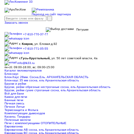
Переход на сайт партнера
Заказать звонок
Петушки
+7-910-770-37-77
г. Ковров,
ул. Еловая д.92
+7-910-771-05-55
г.Гусь-Хрустальный,
ул. 50 лет советской власти, 4а
info@lk33.ru
пн-сб: 09:00-18:00, вс: 09:00-15:00
Каталог пиломатериалов
Блок-хаус
Блок-Хаус 28мм. Сосна,Ель. АРХАНГЕЛЬСКАЯ ОБЛАСТЬ
Блок-хаус 35 мм сосна, ель Архангельская область
Бруски и рейки
Бруски, рейки обрезные нестроганые сосна, ель Архангельская область
Бруски, рейки сухие строганые сосна, ель Архангельская область
Всё для бани
Камни для печи
Банные печи
Печная смесь
Печное Литье
Термозащита и Фольга
Комплектующие дымоходов
Казаны, Тандыры
Полезные мелочи
Печи с комплектующими ОТОПИТЕЛЬНЫЕ
Евровагонка
Евровагонка АВ сосна, ель Архангельская область
Евровагонка ВС сосна, ель Архангельская область