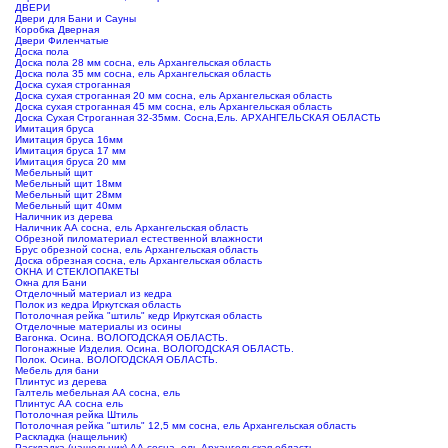
ДВЕРИ
Двери для Бани и Сауны
Коробка Дверная
Двери Филенчатые
Доска пола
Доска пола 28 мм сосна, ель Архангельская область
Доска пола 35 мм сосна, ель Архангельская область
Доска сухая строганная
Доска сухая строганная 20 мм сосна, ель Архангельская область
Доска сухая строганная 45 мм сосна, ель Архангельская область
Доска Сухая Строганная 32-35мм. Сосна,Ель. АРХАНГЕЛЬСКАЯ ОБЛАСТЬ
Имитация бруса
Имитация бруса 16мм
Имитация бруса 17 мм
Имитация бруса 20 мм
Мебельный щит
Мебельный щит 18мм
Мебельный щит 28мм
Мебельный щит 40мм
Наличник из дерева
Наличник АА сосна, ель Архангельская область
Обрезной пиломатериал естественной влажности
Брус обрезной сосна, ель Архангельская область
Доска обрезная сосна, ель Архангельская область
ОКНА И СТЕКЛОПАКЕТЫ
Окна для Бани
Отделочный материал из кедра
Полок из кедра Иркутская область
Потолочная рейка "штиль" кедр Иркутская область
Отделочные материалы из осины
Вагонка. Осина. ВОЛОГОДСКАЯ ОБЛАСТЬ.
Погонажные Изделия. Осина. ВОЛОГОДСКАЯ ОБЛАСТЬ.
Полок. Осина. ВОЛОГОДСКАЯ ОБЛАСТЬ.
Мебель для бани
Плинтус из дерева
Галтель мебельная АА сосна, ель
Плинтус АА сосна ель
Потолочная рейка Штиль
Потолочная рейка "штиль" 12,5 мм сосна, ель Архангельская область
Раскладка (нащельник)
Раскладка (нащельник) АА сосна, ель Архангельская область